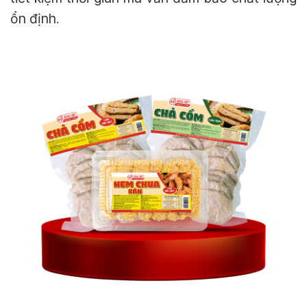
ổn định
.