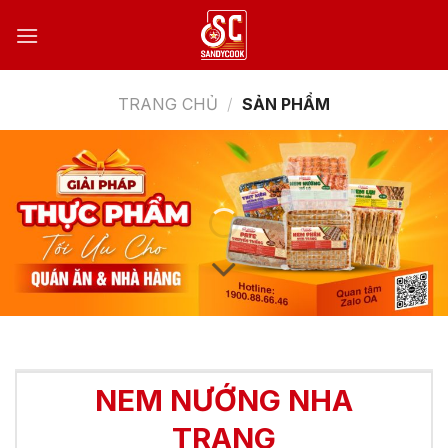
Bỏ
qua
nội
dung
TRANG CHỦ
/
SẢN PHẨM
NEM NƯỚNG NHA
TRANG