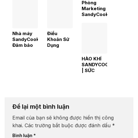
Phòng
Marketing
SandyCook
sáng tạo
không
ngừng,
Nhà máy
Điều
nâng cao
SandyCook-
Khoản Sử
doanh số
Đảm bảo
Dụng
tiêu chuẩn
Website
vàng
HÀO KHÍ
trong sản
SANDYCOOK
xuất về
| SỨC
ngành
MẠNH
hàng F&B,
TIỀM
FMCG
TÀNG
CỦA CON
RỒNG
CHÂU Á
Để lại một bình luận
Email của bạn sẽ không được hiển thị công
khai.
Các trường bắt buộc được đánh dấu
*
Bình luận
*