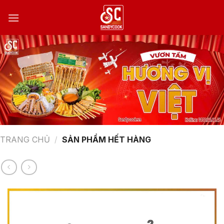
Bỏ
qua
nội
dung
TRANG CHỦ
/
SẢN PHẨM HẾT HÀNG