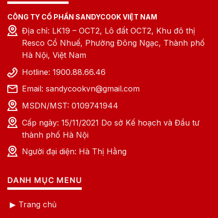
CÔNG TY CỔ PHẦN SANDYCOOK VIỆT NAM
Địa chỉ: LK19 – OCT2, Lô đất OCT2, Khu đô thị
Resco Cổ Nhuế, Phường Đông Ngạc, Thành phố
Hà Nội, Việt Nam
Hồi sụn hấp Hùng Việt thơm ngon “chuẩn vị” truyền
Hotline: 1900.88.66.46
thống
Email: sandycookvn@gmail.com
Dồi sụn hấp loại đặc biệt Hùng Việt có gì
MSDN/MST: 0109741944
hơn so với các sản phẩm khác trên thị
trường?
Cấp ngày: 15/11/2021 Do sở Kế hoạch và Đầu tư
thành phố Hà Nội
Sử dụng lòng non heo – hương vị truyền thống “bùng
nổ”
Người đại diện: Hà Thị Hằng
Dồi sụn hấp loại đặc biệt Hùng Việt nổi bật với hương
vị thơm ngon, đậm đà, hấp dẫn mọi thực khách. Đặc
DANH MỤC MENU
biệt, Hùng Việt sử dụng lòng non heo thay vì vỏ
collagen, đảm bảo dồi sụn không bị teo khi
Trang chủ
chiên/nướng. Khi chiên hoặc nướng bằng than hoa,