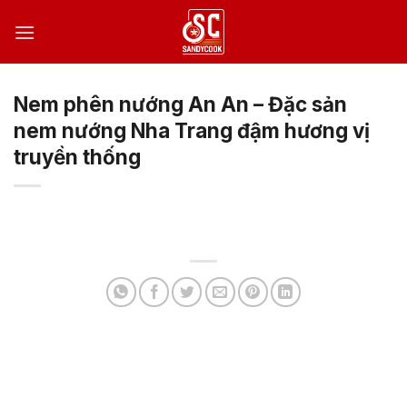
Bỏ
qua
nội
dung
Nem phên nướng An An – Đặc sản
nem nướng Nha Trang đậm hương vị
truyền thống