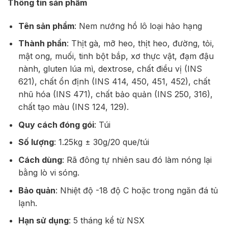
Thông tin sản phẩm
Tên sản phẩm
: Nem nướng hồ lô loại hảo hạng
Thành phần
: Thịt gà, mỡ heo, thịt heo, đường, tỏi,
mật ong, muối, tinh bột bắp, xơ thực vật, đạm đậu
nành, gluten lúa mì, dextrose, chất điều vị (INS
621), chất ổn định (INS 414, 450, 451, 452), chất
nhũ hóa (INS 471), chất bảo quản (INS 250, 316),
chất tạo màu (INS 124, 129).
Quy cách đóng gói
: Túi
Số lượng
: 1.25kg
±
30g/20 que/túi
Cách dùng
: Rã đông tự nhiên sau đó làm nóng lại
bằng lò vi sóng.
Bảo quản
: Nhiệt độ -18 độ C hoặc trong ngăn đá tủ
lạnh.
Hạn sử dụng
: 5 tháng kể từ NSX