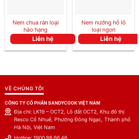
Nem chua rán loại
Nem nướng hồ lô
hảo hạng
loại ngon
Liên hệ
Liên hệ
VỀ CHÚNG TÔI
CÔNG TY CỔ PHẦN SANDYCOOK VIỆT NAM
Địa chỉ: LK19 – OCT2, Lô đất OCT2, Khu đô thị
Resco Cổ Nhuế, Phường Đông Ngạc, Thành phố
Hà Nội, Việt Nam
Hotline: 1900.88.66.46