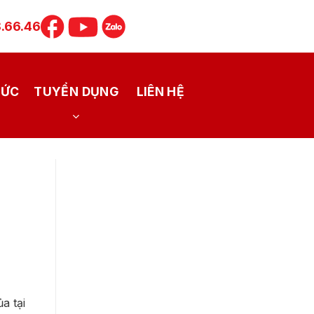
.66.46
TỨC
TUYỂN DỤNG
LIÊN HỆ
a tại