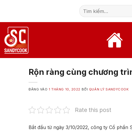
Bỏ
Tìm
qua
kiếm:
nội
dung
Rộn ràng cùng chương tr
ĐĂNG VÀO
1 THÁNG 10, 2022
BỞI
QUẢN LÝ SANDYCOOK
Rate this post
Bắt đầu từ ngày 3/10/2022, công ty Cổ phần 