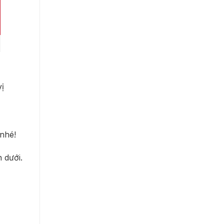
ị
nhé!
 dưới.