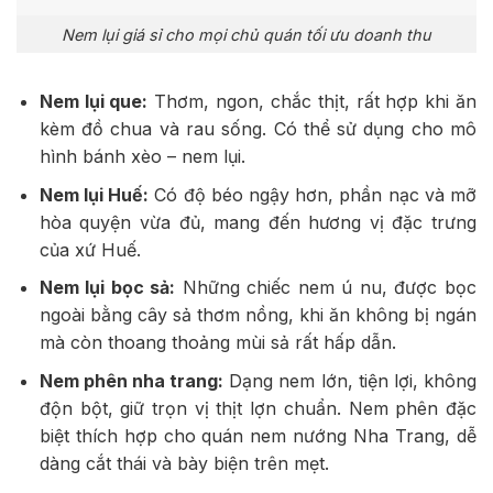
Nem lụi giá sỉ cho mọi chủ quán tối ưu doanh thu
Nem lụi que:
Thơm, ngon, chắc thịt, rất hợp khi ăn
kèm đồ chua và rau sống. Có thể sử dụng cho mô
hình bánh xèo – nem lụi.
Nem lụi Huế:
Có độ béo ngậy hơn, phần nạc và mỡ
hòa quyện vừa đủ, mang đến hương vị đặc trưng
của xứ Huế.
Nem lụi bọc sả:
Những chiếc nem ú nu, được bọc
ngoài bằng cây sả thơm nồng, khi ăn không bị ngán
mà còn thoang thoảng mùi sả rất hấp dẫn.
Nem phên nha trang:
Dạng nem lớn, tiện lợi, không
độn bột, giữ trọn vị thịt lợn chuẩn. Nem phên đặc
biệt thích hợp cho quán nem nướng Nha Trang, dễ
dàng cắt thái và bày biện trên mẹt.