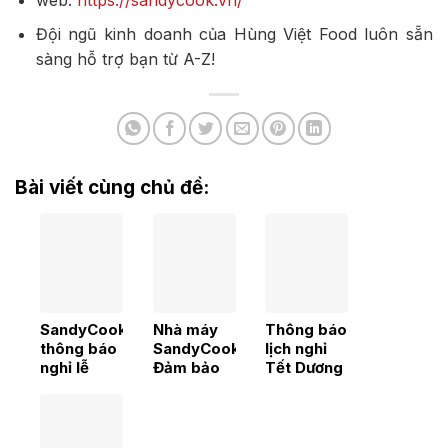
Đội ngũ kinh doanh của Hùng Việt Food luôn sẵn
sàng hỗ trợ bạn từ A-Z!
Bài viết cùng chủ đề:
SandyCook
Nhà máy
Thông báo
thông báo
SandyCook-
lịch nghỉ
nghỉ lễ
Đảm bảo
Tết Dương
ngày 30/4
tiêu chuẩn
lịch 2026
– 1/5/2026
vàng
trong sản
xuất về