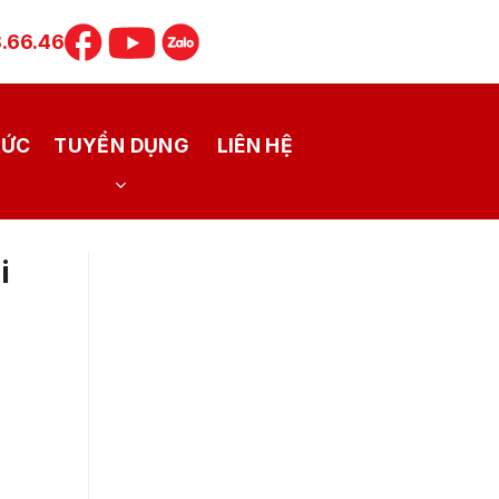
.66.46
TỨC
TUYỂN DỤNG
LIÊN HỆ
i