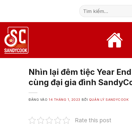
Bỏ
Tìm
qua
kiếm:
nội
dung
Nhìn lại đêm tiệc Year End
cùng đại gia đình SandyC
ĐĂNG VÀO
14 THÁNG 1, 2023
BỞI
QUẢN LÝ SANDYCOOK
Rate this post