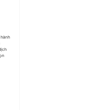
 hành
g
dịch
rọn