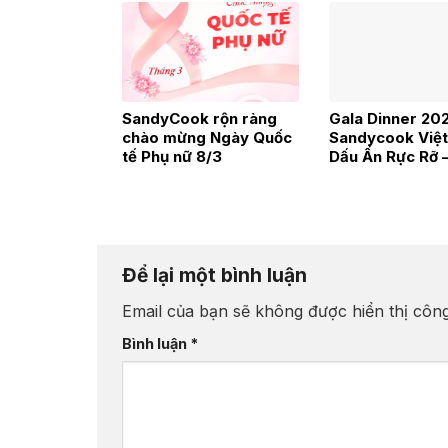
SandyCook rộn ràng
Gala Dinner 20
chào mừng Ngày Quốc
Sandycook Việt
tế Phụ nữ 8/3
Dấu Ấn Rực Rỡ 
Bước Vươn Xa
Để lại một bình luận
Email của bạn sẽ không được hiển thị công
Bình luận
*