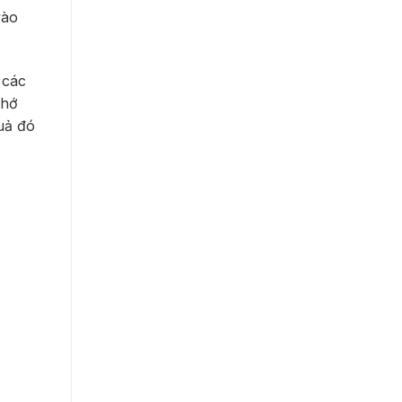
vào
 các
nhớ
uả đó