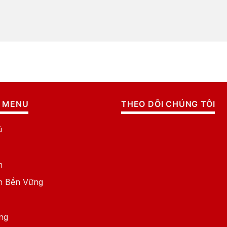
 MENU
THEO DÕI CHÚNG TÔI
ủ
m
ển Bền Vững
ng