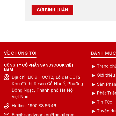
VỀ CHÚNG TÔI
DANH MỤC
CÔNG TY CỔ PHẦN SANDYCOOK VIỆT
Trang ch
NAM
Giới thiệu
Địa chỉ: LK19 – OCT2, Lô đất OCT2,
Khu đô thị Resco Cổ Nhuế, Phường
Sản Phẩ
Đông Ngạc, Thành phố Hà Nội,
Phát Tri
Việt Nam
Tin Tức
Hotline: 1900.88.66.46
Tuyển dụ
Email: sandycookvn@gmail.com