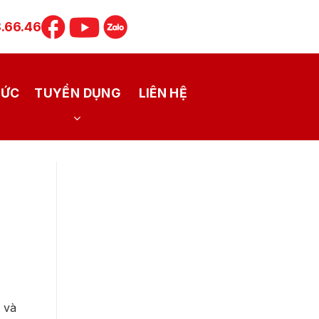
.66.46
TỨC
TUYỂN DỤNG
LIÊN HỆ
 và