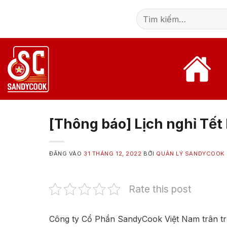
Bỏ
Tìm
qua
kiếm:
nội
dung
[Thông báo] Lịch nghỉ Tế
ĐĂNG VÀO
31 THÁNG 12, 2022
BỞI
QUẢN LÝ SANDYCOOK
Rate this post
Công ty Cổ Phần SandyCook Việt Nam trân trọ