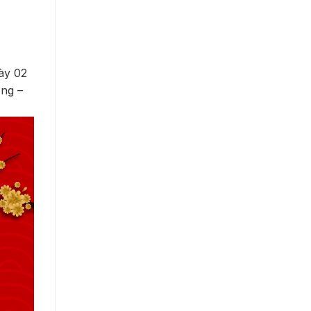
ày 02
ng –