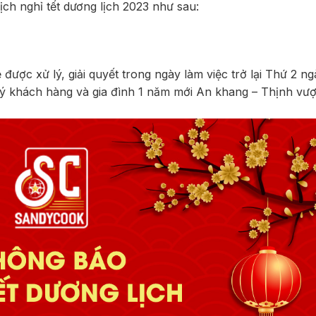
ch nghỉ tết dương lịch 2023 như sau:
ược xử lý, giải quyết trong ngày làm việc trở lại Thứ 2 ng
 khách hàng và gia đình 1 năm mới An khang – Thịnh vượ